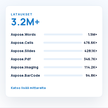
LATAUKSET
3.2M+
Aspose.Words
1.5M+
Aspose.Cells
476.6K+
Aspose.Slides
428.1K+
Aspose.Pdf
346.7K+
Aspose.Imaging
114.2K+
Aspose.BarCode
94.8K+
Katso lisää mittareita