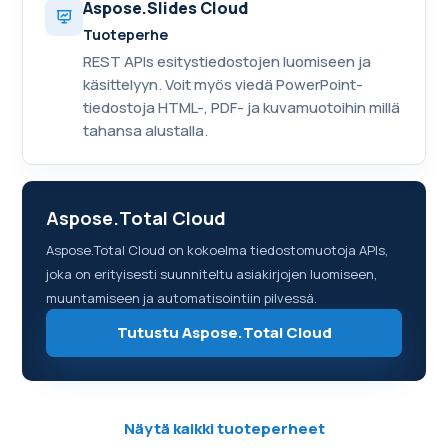
Aspose.Slides Cloud
Tuoteperhe
REST APIs esitystiedostojen luomiseen ja
käsittelyyn. Voit myös viedä PowerPoint-
tiedostoja HTML-, PDF- ja kuvamuotoihin millä
tahansa alustalla.
Aspose.Total Cloud
Aspose.Total Cloud on kokoelma tiedostomuotoja APIs,
joka on erityisesti suunniteltu asiakirjojen luomiseen,
muuntamiseen ja automatisointiin pilvessä.
Tutustu Aspose.Total Cloud
Näytä kaikki tuoteperheet