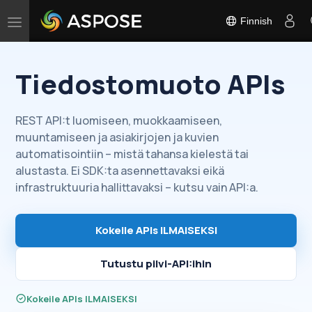
Finnish
Toggle
navigation
Tiedostomuoto APIs
REST API:t luomiseen, muokkaamiseen,
muuntamiseen ja asiakirjojen ja kuvien
automatisointiin – mistä tahansa kielestä tai
alustasta. Ei SDK:ta asennettavaksi eikä
infrastruktuuria hallittavaksi – kutsu vain API:a.
Kokeile APIs ILMAISEKSI
Tutustu pilvi-API:ihin
Kokeile APIs ILMAISEKSI