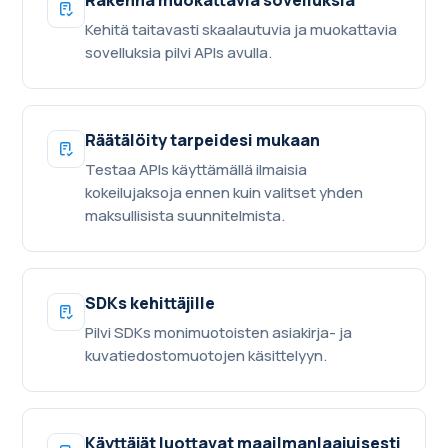
Rakenna muokattavia sovelluksia
Kehitä taitavasti skaalautuvia ja muokattavia
sovelluksia pilvi APIs avulla.
Räätälöity tarpeidesi mukaan
Testaa APIs käyttämällä ilmaisia
kokeilujaksoja ennen kuin valitset yhden
maksullisista suunnitelmista.
SDKs kehittäjille
Pilvi SDKs monimuotoisten asiakirja- ja
kuvatiedostomuotojen käsittelyyn.
Käyttäjät luottavat maailmanlaajuisesti